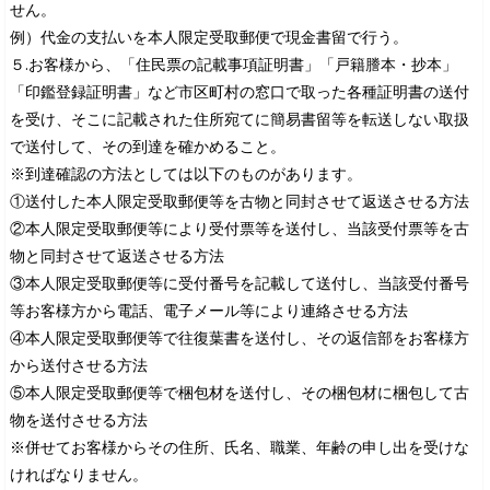
せん。
例）代金の支払いを本人限定受取郵便で現金書留で行う。
５.お客様から、「住民票の記載事項証明書」「戸籍謄本・抄本」
「印鑑登録証明書」など市区町村の窓口で取った各種証明書の送付
を受け、そこに記載された住所宛てに簡易書留等を転送しない取扱
で送付して、その到達を確かめること。
※到達確認の方法としては以下のものがあります。
①送付した本人限定受取郵便等を古物と同封させて返送させる方法
②本人限定受取郵便等により受付票等を送付し、当該受付票等を古
物と同封させて返送させる方法
③本人限定受取郵便等に受付番号を記載して送付し、当該受付番号
等お客様方から電話、電子メール等により連絡させる方法
④本人限定受取郵便等で往復葉書を送付し、その返信部をお客様方
から送付させる方法
⑤本人限定受取郵便等で梱包材を送付し、その梱包材に梱包して古
物を送付させる方法
※併せてお客様からその住所、氏名、職業、年齢の申し出を受けな
ければなりません。