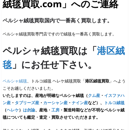
絨毯買取.com」へのご連絡
ペルシャ絨毯買取国内で一番高く買取します。
ペルシャ絨毯買取専門店ですので絨毯を一番高く買取します。
ペルシャ絨毯買取は「
港区絨
毯
」にお任せ下さい。
ペルシャ絨毯
、トルコ絨毯 ヘレケ絨毯買取「
港区絨毯買取
」へよう
こそお越しくださいました。
いたしますのは、産地が明確なペルシャ絨毯（
クム産
・
イスファハ
ン産
・
タブリーズ産
・
カーシャン産
・
ナイン産
など）、
トルコ絨毯
（
ヘレケ
）
は勿論
、産地・
工房
・製造時期などが不明なペルシャ絨
毯についても鑑定・査定・買取させていただきます。