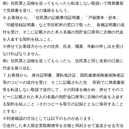
例）住民票と品物を送ってもらったら転送しない取扱いで簡易書留
で見積書を送り、その連絡をもらう。
６.お客様から、「住民票の記載事項証明書」「戸籍謄本・抄本」
「印鑑登録証明書」など市区町村の窓口で取った 各種証明書の送
付を受け、そこに記載された本人名義の預貯金口座等に古物の代金
を入金する契約を結ぶこと。
※併せてお客様方からその住所、氏名、職業、年齢の申し出を受け
なければなりません。
例）住民票と品物を送ってもらったら、住民票と同じ名前の口座に
代金を振り込む。
７.お客様から、身分証明書、運転免許証、国民健康保険被保険者証
等のコピーの送付を受け、そこに記載された住 所宛てに簡易書留
等を転送しない取扱で送付して、その到達を確かめ、併せてそのコ
ピーに記載された本人の名義の預貯金口座等に古物の代金を入金す
る契約を結ぶこと（そのコピーを取引の記録とともに保存すること
とする）。
※到達確認の方法としては以下のものがあります。
①送付した本人限定受取郵便等を古物と同封させて返送させる方法