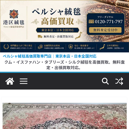
コ
ン
テ
ン
ツ
へ
ス
ペルシャ絨毯高価買取専門店｜東京本店・日本全国対応
クム・イスファハン・タブリーズ・シルク絨毯を高価買取。無料査
キ
定・出張買取対応。
ッ
プ