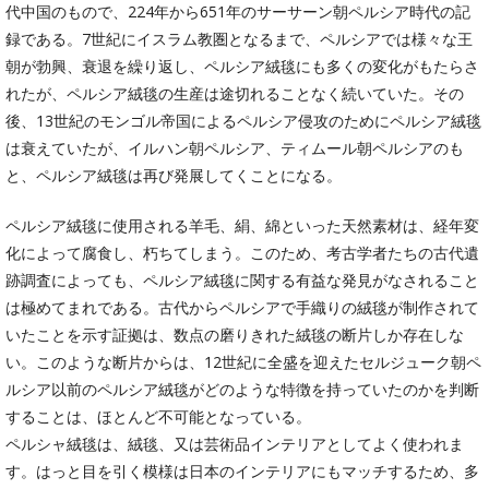
代中国のもので、224年から651年のサーサーン朝ペルシア時代の記
録である。7世紀にイスラム教圏となるまで、ペルシアでは様々な王
朝が勃興、衰退を繰り返し、ペルシア絨毯にも多くの変化がもたらさ
れたが、ペルシア絨毯の生産は途切れることなく続いていた。その
後、13世紀のモンゴル帝国によるペルシア侵攻のためにペルシア絨毯
は衰えていたが、イルハン朝ペルシア、ティムール朝ペルシアのも
と、ペルシア絨毯は再び発展してくことになる。
ペルシア絨毯に使用される羊毛、絹、綿といった天然素材は、経年変
化によって腐食し、朽ちてしまう。このため、考古学者たちの古代遺
跡調査によっても、ペルシア絨毯に関する有益な発見がなされること
は極めてまれである。古代からペルシアで手織りの絨毯が制作されて
いたことを示す証拠は、数点の磨りきれた絨毯の断片しか存在しな
い。このような断片からは、12世紀に全盛を迎えたセルジューク朝ペ
ルシア以前のペルシア絨毯がどのような特徴を持っていたのかを判断
することは、ほとんど不可能となっている。
ペルシャ絨毯は、絨毯、又は芸術品インテリアとしてよく使われま
す。はっと目を引く模様は日本のインテリアにもマッチするため、多