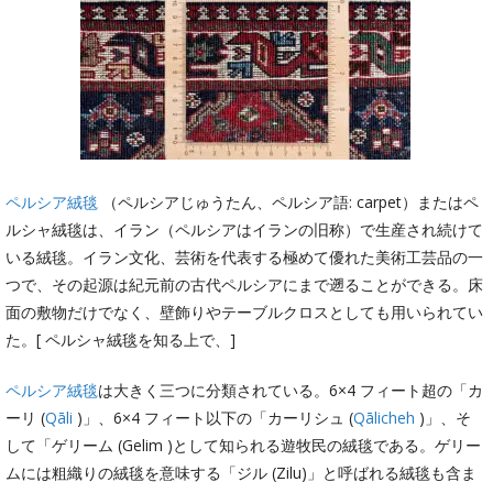
ペルシア絨毯
（ペルシアじゅうたん、ペルシア語: carpet）またはペ
ルシャ絨毯は、イラン（ペルシアはイランの旧称）で生産され続けて
いる絨毯。イラン文化、芸術を代表する極めて優れた美術工芸品の一
つで、その起源は紀元前の古代ペルシアにまで遡ることができる。床
面の敷物だけでなく、壁飾りやテーブルクロスとしても用いられてい
た。[ ペルシャ絨毯を知る上で、]
ペルシア絨毯
は大きく三つに分類されている。6×4 フィート超の「カ
ーリ (
Qāli
)」、6×4 フィート以下の「カーリシュ (
Qālicheh
)」、そ
して「ゲリーム (Gelim )として知られる遊牧民の絨毯である。ゲリー
ムには粗織りの絨毯を意味する「ジル (Zilu)」と呼ばれる絨毯も含ま