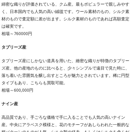
綿密な織りが評価されている、クム産。最もポピュラーで親しみやす
く、日本国内でも人気の高い絨毯です。ウール素材のもの、シルク素
材のもので査定額に差が出ます。シルク素材のものであれば高額査定
は確実です。
相場～760000円
タブリーズ産
タブリーズ産にしかない道具を用いた、緻密な織りが特徴のタブリー
ズ産。他の産地のものに比べると、少々シンプルで遠目で見た時に、
落ち着いた雰囲気を醸し出すところが魅力とされています。稀に円型
タイプもあり、こちらも買取可能。
相場～600,000円
ナイン産
高品質であり、手ごろな価格で手に入ることでも人気の高いナイン
産。中央にアラベスク模様と、花のモチーフがあしらわれた一般的な
柄パターンのものが人気。シルク製の経糸、もしくはシルクを含んだ