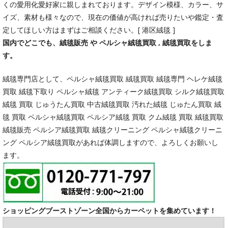
くの愛用化愛好家に親しまれております。デザイン模様、カラー、サ
イズ、素材も様々なので、現在の価値が高ければ売りたいや鑑定・査
定してほしい方はまずはご相談ください。[ 港区絨毯 ]
国内でどこでも、絨毯販売 や ペルシャ絨毯買取 , 絨毯買取をしま
す。
絨毯専門店として、ペルシャ絨毯買取 絨毯買取 絨毯専門 ヘレケ絨毯
買取 絨毯下取り ペルシャ絨毯 アンティーク絨毯買取 シルク絨毯買取
絨毯 買取 じゅうたん買取 中古絨毯買取 汚れた絨毯 じゅたん買取 絨
毯 買取 ペルシャ絨毯買取 ペルシア絨毯 買取 クム絨毯 買取 絨毯買取
絨毯販売 ペルシア絨毯買取 絨毯クリーニング ペルシャ絨毯クリーニ
ング ペルシア絨毯買取があれば体調しますので、よろしくお願いし
ます。
ショッピングブーストゾーン全国からカーペットを集めています！