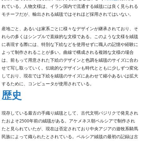
れている。人物文様は、イラン国内で流通する絨毯には良く見られる
モチーフだが、輸出される絨毯ではそれほど採用されてはいない。
産地ごと、あるいは家系ごとに様々なデザインが継承されており、そ
れらの多くはシンプルで直線的な文様である。このような文様を絨毯
に表現する際には、特別な下絵などを使用せずに職人の記憶や経験に
よって制作されることが多い。曲線で構成される複雑な文様の場合
は、前もって用意された下絵のデザインと色調を絨毯のサイズに合わ
せて写し取っていく。伝統的なデザインも時代とともに少しずつ変化
しており、現在では下絵を絨毯のサイズにあわせて縮小あるいは拡大
するために、コンピュータが使用されている。
歴史
現存している最古の手織り絨毯として、古代文明パジリクで発見され
たおよそ2500年前の絨毯がある。アケメネス朝ペルシアで制作され
たと見られていたが、現在は否定されており中央アジアの遊牧系騎馬
民族によって織られたとされている。ペルシア絨毯の最初の記録は古