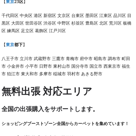
【
東京
23区
】
千代田区 中央区 港区 新宿区 文京区 台東区 墨田区 江東区 品川区 目
黒区 大田区 世田谷区 渋谷区 中野区 杉並区 豊島区 北区 荒川区 板橋
区 練馬区 足立区 葛飾区 江戸川区
【
東京
都下
】
八王子市 立川市 武蔵野市 三鷹市 青梅市 府中市 昭島市 調布市 町田
市 小金井市 小平市 日野市 東村山市 国分寺市 国立市 西東京市 福生
市 狛江市 東大和市 多摩市 稲城市 羽村市 あきる野市
無料出張 対応エリア
全国の出張購入をサポートします。
ショッピングブーストゾーン全国からカーペットを集めています！