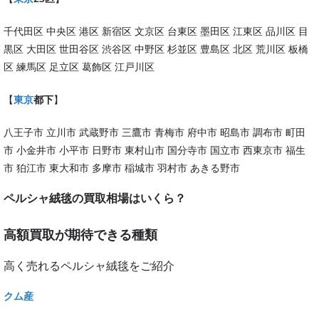
千代田区 中央区 港区 新宿区 文京区 台東区 墨田区 江東区 品川区 目
黒区 大田区 世田谷区 渋谷区 中野区 杉並区 豊島区 北区 荒川区 板橋
区 練馬区 足立区 葛飾区 江戸川区
【
東京
都下
】
八王子市 立川市 武蔵野市 三鷹市 青梅市 府中市 昭島市 調布市 町田
市 小金井市 小平市 日野市 東村山市 国分寺市 国立市 西東京市 福生
市 狛江市 東大和市 多摩市 稲城市 羽村市 あきる野市
ペルシャ絨毯の買取相場はいくら？
高額買取が期待できる種類
高く売れるペルシャ絨毯をご紹介
クム産