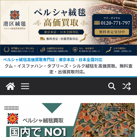
コ
ン
テ
ン
ツ
へ
ス
ペルシャ絨毯高価買取専門店｜東京本店・日本全国対応
クム・イスファハン・タブリーズ・シルク絨毯を高価買取。無料査
キ
定・出張買取対応。
ッ
プ