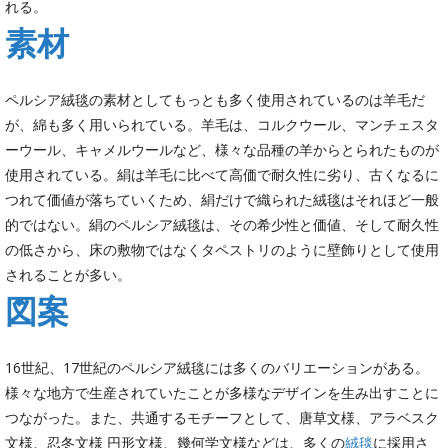
れる。
素材
ペルシア絨毯の素材としてもっとも多く使用されているのは羊毛だ
が、綿も多く用いられている。羊毛は、コルクウール、マンチェスタ
ーウール、キャメルウールなど、様々な品種の羊からとられたものが
使用されている。絹は羊毛に比べて高価で耐久性に劣り、古くなるに
つれて価値が落ちていくため、絹だけで織られた絨毯はそれほど一般
的ではない。絹のペルシア絨毯は、その希少性と価値、そして耐久性
の低さから、床の敷物ではなくタペストリのように壁飾りとして使用
されることが多い。
図案
16世紀、17世紀のペルシア絨毯には多くのバリエーションがある。
様々な地方で生産されていたことが多様なデザインを生み出すことに
つながった。また、共通するモチーフとして、唐草文様、アラベスク
文様、忍冬文様 円形文様、幾何学文様などは、多くの
絨毯
に採用さ