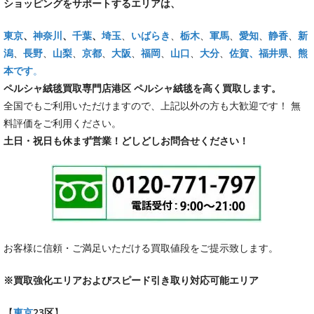
ショッピングをサポートするエリアは、
東京
、
神奈川
、
千葉
、
埼玉
、
いばらき
、
栃木
、
軍馬
、
愛知
、
静香
、
新
潟
、
長野
、
山梨
、
京都
、
大阪
、
福岡
、
山口
、
大分
、
佐賀
、福井県
、
熊
本です
。
ペルシャ絨毯買取専門店港区 ペルシャ絨毯を高く買取します。
全国でもご利用いただけますので、上記以外の方も大歓迎です！ 無
料評価をご利用ください。
土日・祝日も休まず営業！どしどしお問合せください！
お客様に信頼・ご満足いただける買取値段をご提示致します。
※買取強化エリアおよびスピード引き取り対応可能エリア
【
東京
23区
】