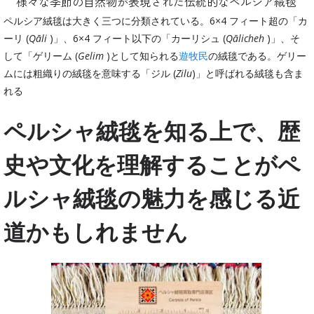
様々な季節の自然物が表現された伝統的なペルシア絨毯
ペルシア絨毯は大きく三つに分類されている。6×4 フィート超の「カ
ーリ (
Qāli
)」、6×4 フィート以下の「カーリシュ (
Qālicheh
)」、そ
して「ゲリーム (
Gelim
)として知られる
遊牧民
の絨毯である。ゲリー
ムには粗織りの絨毯を意味する「ジル (
Zilu
)」と呼ばれる絨毯も含ま
れる
ペルシャ絨毯を知る上で、歴
史や文化を理解することがペ
ルシャ絨毯の魅力を感じる近
道かもしれません