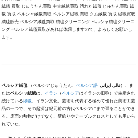
絨毯 買取 じゅうたん買取 中古絨毯買取 汚れた絨毯 じゅたん買取 絨
毯 買取 ペルシャ絨毯買取 ペルシア絨毯 買取 クム絨毯 買取 絨毯買取
絨毯販売 ペルシア絨毯買取 絨毯クリーニング ペルシャ絨毯クリーニ
ング ペルシア絨毯買取があれば体調しますので、よろしくお願いし
ます。
ペルシア絨毯
（ペルシアじゅうたん、
ペルシア語
:
قالی ایرانی
‎）
、ま
たは
ペルシャ絨毯
は、
イラン
（
ペルシア
はイランの旧称）で生産され
続けている
絨毯
。イラン文化、芸術を代表する極めて優れた美術工芸
品の一つで、その起源は紀元前の古代ペルシアにまで遡ることができ
る。床面の敷物だけでなく、壁飾りやテーブルクロスとしても用いら
れていた。