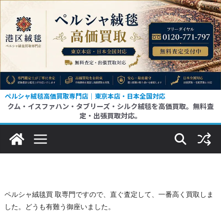
コ
ン
テ
ン
ツ
へ
ス
ペルシャ絨毯高価買取専門店｜東京本店・日本全国対応
クム・イスファハン・タブリーズ・シルク絨毯を高価買取。無料査
キ
定・出張買取対応。
ッ
プ
ペルシャ絨毯買 取専門ですので、直ぐ査定して、一番高く買取しま
した。どうも有難う御座いました。