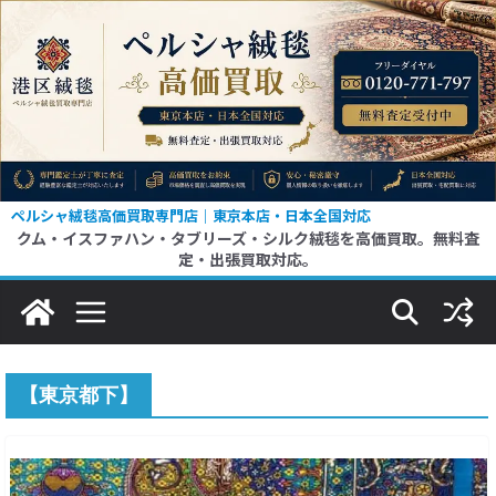
コ
ン
テ
ン
ツ
へ
ス
ペルシャ絨毯高価買取専門店｜東京本店・日本全国対応
クム・イスファハン・タブリーズ・シルク絨毯を高価買取。無料査
キ
定・出張買取対応。
ッ
プ
【東京都下】