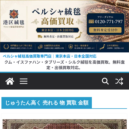
コ
ン
テ
ン
ツ
へ
ス
ペルシャ絨毯高価買取専門店｜東京本店・日本全国対応
クム・イスファハン・タブリーズ・シルク絨毯を高価買取。無料査
キ
定・出張買取対応。
ッ
プ
じゅうたん高く 売れる 物 買取 金額