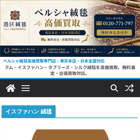
コ
ン
テ
ン
ツ
へ
ス
ペルシャ絨毯高価買取専門店｜東京本店・日本全国対応
クム・イスファハン・タブリーズ・シルク絨毯を高価買取。無料査
キ
定・出張買取対応。
ッ
プ
イスファハン 絨毯