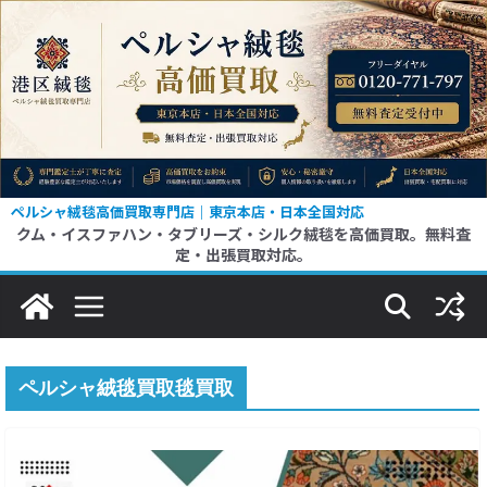
コ
ン
テ
ン
ツ
へ
ス
ペルシャ絨毯高価買取専門店｜東京本店・日本全国対応
クム・イスファハン・タブリーズ・シルク絨毯を高価買取。無料査
キ
定・出張買取対応。
ッ
プ
ペルシャ絨毯買取毯買取