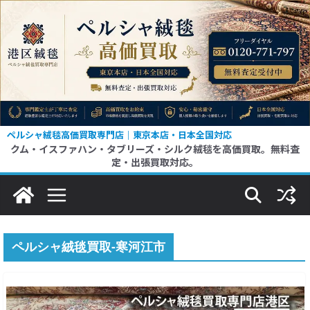
コ
ン
テ
ン
ツ
へ
ス
ペルシャ絨毯高価買取専門店｜東京本店・日本全国対応
クム・イスファハン・タブリーズ・シルク絨毯を高価買取。無料査
キ
定・出張買取対応。
ッ
プ
ペルシャ絨毯買取-寒河江市