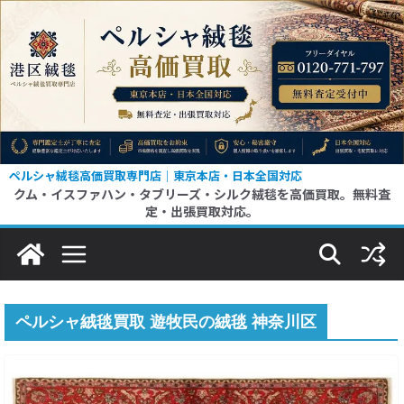
コ
ン
テ
ン
ツ
へ
ス
ペルシャ絨毯高価買取専門店｜東京本店・日本全国対応
クム・イスファハン・タブリーズ・シルク絨毯を高価買取。無料査
キ
定・出張買取対応。
ッ
プ
ペルシャ絨毯買取 遊牧民の絨毯 神奈川区