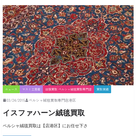
ニュース
マスミ工房産
出張買取 ペルシャ絨毯買取専門店
買取実績
03/24/2015
ペルシャ絨毯買取専門店港区
イスファハーン絨毯買取
ペルシャ絨毯買取は【店港区】にお任せ下さ