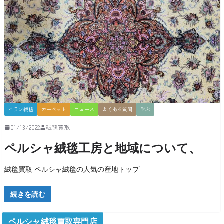
イラン絨毯
カーペット
ニュース
よくある質問
学ぶ
01/13/2022
絨毯買取
ペルシャ絨毯工房と地域について、
絨毯買取 ペルシャ絨毯の人気の産地トップ
続きを読む
ペルシャ絨毯買取専門店