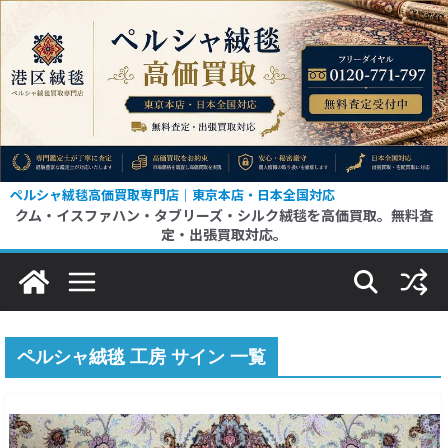
コ
ン
テ
ン
ツ
へ
ス
ペルシャ絨毯高価買取専門店｜東京本店・日本全国対応
クム・イスファハン・タブリーズ・シルク絨毯を高価買取。無料査
キ
定・出張買取対応。
ッ
プ
ペルシャ絨毯 工房 サイン 一覧