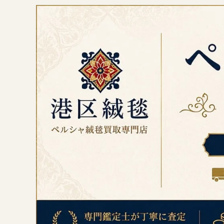
コ
ン
テ
ン
ツ
へ
ス
キ
ッ
プ