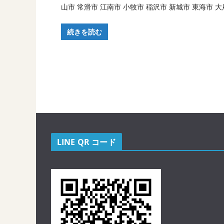
山市 常滑市 江南市 小牧市 稲沢市 新城市 東海市 大
続きを読む
LINE QR コード