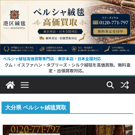
コ
ン
テ
ン
ツ
へ
ス
ペルシャ絨毯高価買取専門店｜東京本店・日本全国対応
クム・イスファハン・タブリーズ・シルク絨毯を高価買取。無料査
キ
定・出張買取対応。
ッ
プ
大分県 ペルシャ絨毯買取