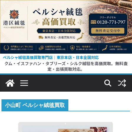
コ
ン
テ
ン
ツ
へ
ス
ペルシャ絨毯高価買取専門店｜東京本店・日本全国対応
クム・イスファハン・タブリーズ・シルク絨毯を高価買取。無料査
キ
定・出張買取対応。
ッ
プ
小山町 ペルシャ絨毯買取