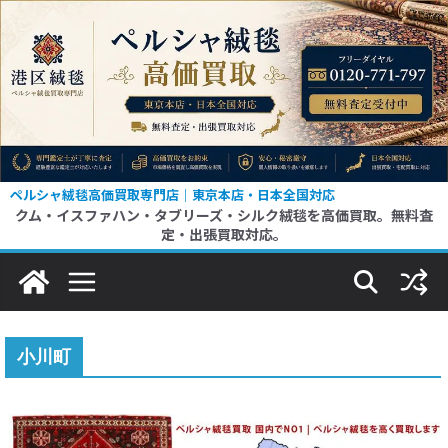
コ
ン
テ
ン
ツ
へ
ス
ペルシャ絨毯高価買取専門店｜東京本店・日本全国対応
クム・イスファハン・タブリーズ・シルク絨毯を高価買取。無料査
キ
定・出張買取対応。
ッ
プ
小川町