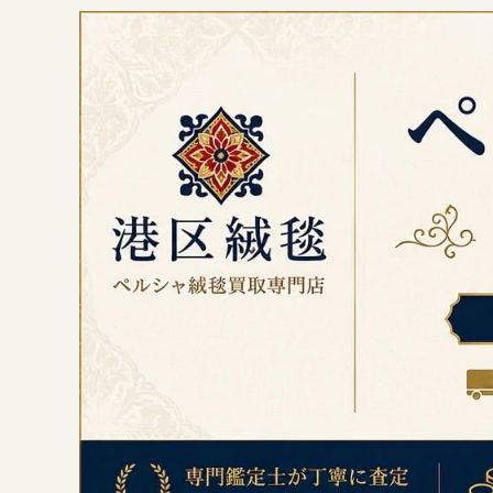
コ
ン
テ
ン
ツ
へ
ス
キ
ッ
プ