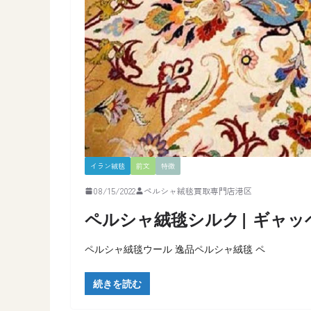
イラン絨毯
前文
特徴
08/15/2022
ペルシャ絨毯買取専門店港区
ペルシャ絨毯シルク| ギャッ
ペルシャ絨毯ウール 逸品ペルシャ絨毯 ペ
続きを読む