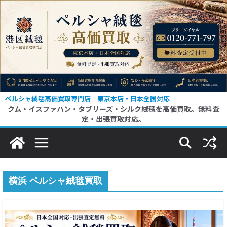
コ
ン
テ
ン
ツ
へ
ス
ペルシャ絨毯高価買取専門店｜東京本店・日本全国対応
クム・イスファハン・タブリーズ・シルク絨毯を高価買取。無料査
キ
定・出張買取対応。
ッ
プ
横浜 ペルシャ絨毯買取