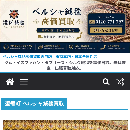
コ
ン
テ
ン
ツ
へ
ス
ペルシャ絨毯高価買取専門店｜東京本店・日本全国対応
クム・イスファハン・タブリーズ・シルク絨毯を高価買取。無料査
キ
定・出張買取対応。
ッ
プ
聖籠町 ペルシャ絨毯買取