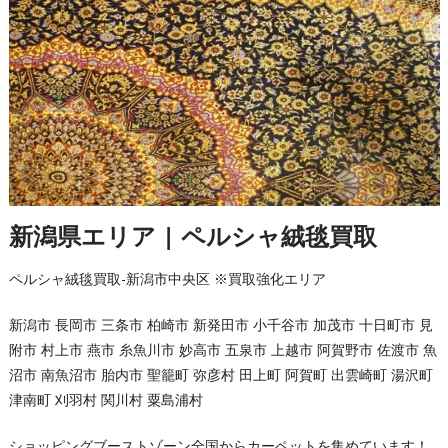
新潟県エリア | ペルシャ絨毯買取
ペルシャ絨毯買取-新潟市中央区 ※買取強化エリア
新潟市 長岡市 三条市 柏崎市 新発田市 小千谷市 加茂市 十日町市 見
附市 村上市 燕市 糸魚川市 妙高市 五泉市 上越市 阿賀野市 佐渡市 魚
沼市 南魚沼市 胎内市 聖籠町 弥彦村 田上町 阿賀町 出雲崎町 湯沢町
津南町 刈羽村 関川村 粟島浦村
ショッピングブーストゾーン全国からカーペットを集めています！