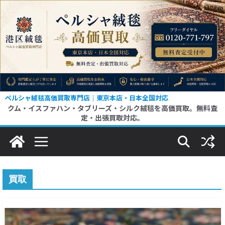
コ
ン
テ
ン
ツ
へ
ス
ペルシャ絨毯高価買取専門店｜東京本店・日本全国対応
クム・イスファハン・タブリーズ・シルク絨毯を高価買取。無料査
キ
定・出張買取対応。
ッ
プ
買取