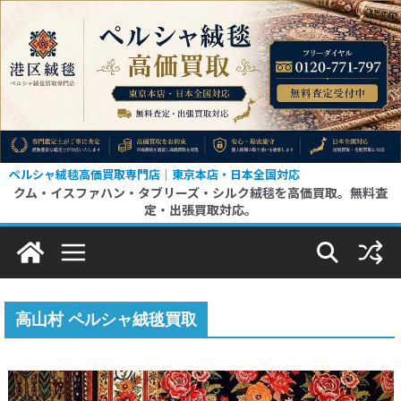
コ
ン
テ
ン
ツ
へ
ス
ペルシャ絨毯高価買取専門店｜東京本店・日本全国対応
クム・イスファハン・タブリーズ・シルク絨毯を高価買取。無料査
キ
定・出張買取対応。
ッ
プ
高山村 ペルシャ絨毯買取