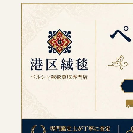
コ
ン
テ
ン
ツ
へ
ス
キ
ッ
プ