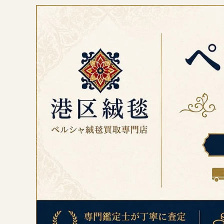
コ
ン
テ
ン
ツ
へ
ス
キ
ッ
プ