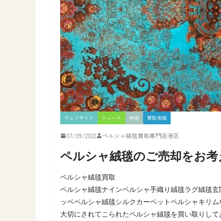
ウェブサイト
ニュース
特徴
買取実績
07/09/2022
ペルシャ絨毯買取専門店港区
ペルシャ絨毯のご売却をお考
ペルシャ絨毯買取
ペルシャ絨毯ナインペルシャ手織り絨毯ラグ絨毯玄関
ッベペルシャ絨毯シルクカーペットペルシャキリム
大切にされてこられたペルシャ絨毯を買い取りして