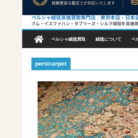
ペルシャ絨毯高価買取専門店｜東京本店・日本
クム・イスファハン・タブリーズ・シルク絨毯を高価
ペルシャ絨毯買取
絨毯について
ペ
persicarpet