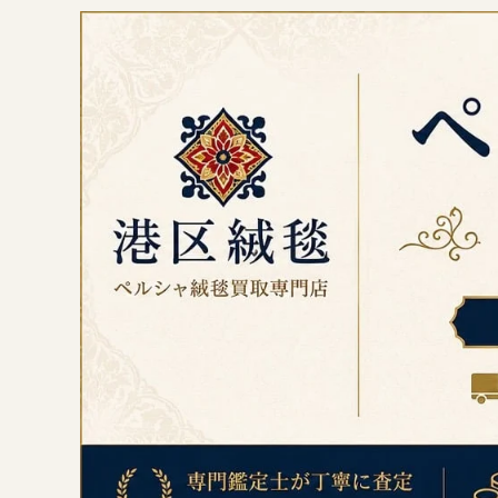
コ
ン
テ
ン
ツ
へ
ス
キ
ッ
プ