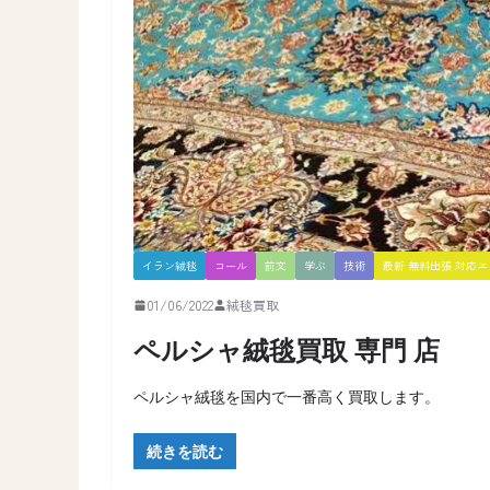
イラン絨毯
コール
前文
学ぶ
技術
最新 無料出張 対応
01/06/2022
絨毯買取
ペルシャ絨毯買取 専門 店
ペルシャ絨毯を国内で一番高く買取します。
続きを読む