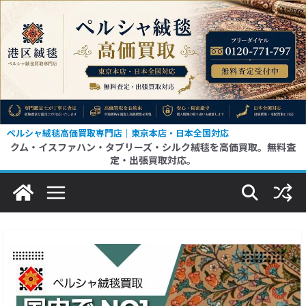
コ
ン
テ
ン
ツ
へ
ス
ペルシャ絨毯高価買取専門店｜東京本店・日本全国対応
クム・イスファハン・タブリーズ・シルク絨毯を高価買取。無料査
キ
定・出張買取対応。
ッ
プ