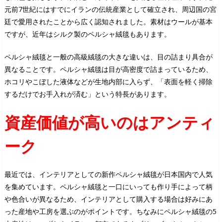
元前7世紀にはすでにイランの伝統産業として確立され、周辺国の宮
廷で愛用されたことから広く認知されました。素材はウールが基本
ですが、近年はシルク製のペルシャ絨毯もあります。
ペルシャ絨毯と一般の高級絨毯の大きな違いは、目の詰まり具合が
異なることです。ペルシャ絨毯は目が高密度で詰まっているため、
ホコリやこぼした液体などが生地内部に入らず、「表面を軽く掃除
するだけでお手入れが済む」という特長があります。
資産価値が高いのはアンティ
ーク
最近では、インテリアとしての新作ペルシャ絨毯が日本国内で人気
を集めています。ペルシャ絨毯と一口にいっても作り手によって柄
や色合いが異なるため、インテリアとして購入する場合は好みにあ
った産地や工房を選ぶのがポイントです。ちなみにペルシャ絨毯の5