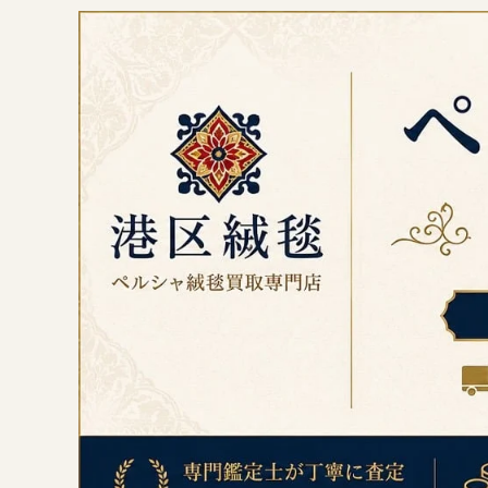
コ
ン
テ
ン
ツ
へ
ス
キ
ッ
プ