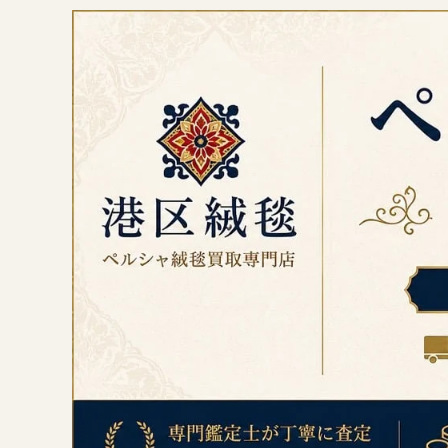
コ
ン
テ
ン
ツ
へ
ス
キ
ッ
プ