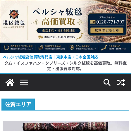
コ
ン
テ
ン
ツ
へ
ス
ペルシャ絨毯高価買取専門店｜東京本店・日本全国対応
クム・イスファハン・タブリーズ・シルク絨毯を高価買取。無料査
キ
定・出張買取対応。
ッ
プ
佐賀エリア