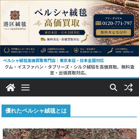
コ
ン
テ
ン
ツ
へ
ス
ペルシャ絨毯高価買取専門店｜東京本店・日本全国対応
クム・イスファハン・タブリーズ・シルク絨毯を高価買取。無料査
キ
定・出張買取対応。
ッ
プ
優れたペルシャ絨毯とは