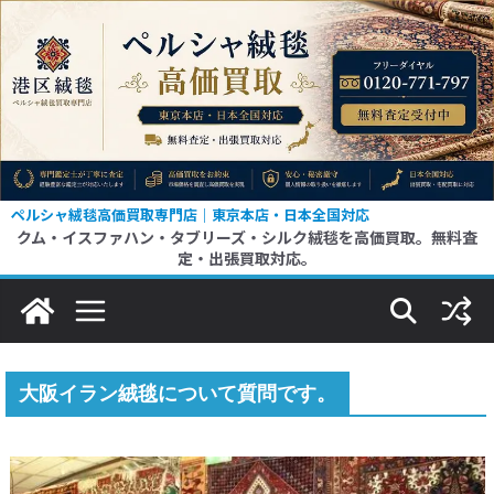
コ
ン
テ
ン
ツ
へ
ス
ペルシャ絨毯高価買取専門店｜東京本店・日本全国対応
クム・イスファハン・タブリーズ・シルク絨毯を高価買取。無料査
キ
定・出張買取対応。
ッ
プ
大阪イラン絨毯について質問です。