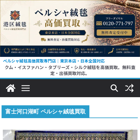
コ
ン
テ
ン
ツ
へ
ス
ペルシャ絨毯高価買取専門店｜東京本店・日本全国対応
クム・イスファハン・タブリーズ・シルク絨毯を高価買取。無料査
キ
定・出張買取対応。
ッ
プ
富士河口湖町 ペルシャ絨毯買取