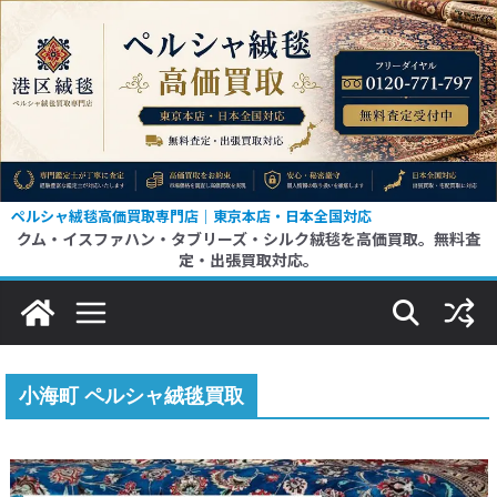
コ
ン
テ
ン
ツ
へ
ス
ペルシャ絨毯高価買取専門店｜東京本店・日本全国対応
クム・イスファハン・タブリーズ・シルク絨毯を高価買取。無料査
キ
定・出張買取対応。
ッ
プ
小海町 ペルシャ絨毯買取