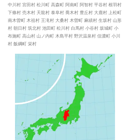
中川村 宮田村 松川町 高森町 阿南町 阿智村 平谷村 根羽村
下條村 売木村 天龍村 泰阜村 喬木村 豊丘村 大鹿村 上松町
南木曽町 木祖村 王滝村 大桑村 木曽町 麻績村 生坂村 山形
村 朝日村 筑北村 池田町 松川村 白馬村 小谷村 坂城町 小
布施町 高山村 山ノ内町 木島平村 野沢温泉村 信濃町 小川
村 飯綱町 栄村