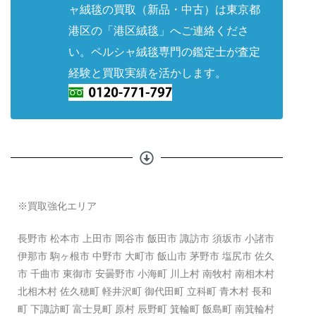
ャ絨毯の買取（
新品・中古
）は東京都
港区の「港区絨毯」へご連絡くださ
い。ペルシャ絨毯専門の鑑定士が査定
経験と買取実績を活かします。
※買取強化エリア
長野市 松本市 上田市 岡谷市 飯田市 諏訪市 須坂市 小諸市
伊那市 駒ヶ根市 中野市 大町市 飯山市 茅野市 塩尻市 佐久
市 千曲市 東御市 安曇野市 小海町 川上村 南牧村 南相木村
北相木村 佐久穂町 軽井沢町 御代田町 立科町 青木村 長和
町 下諏訪町 富士見町 原村 辰野町 箕輪町 飯島町 南箕輪村