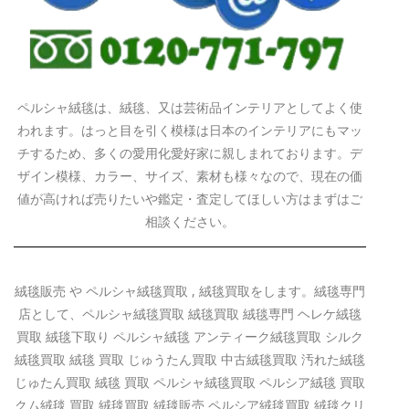
ペルシャ絨毯は、絨毯、又は芸術品インテリアとしてよく使
われます。はっと目を引く模様は日本のインテリアにもマッ
チするため、多くの愛用化愛好家に親しまれております。デ
ザイン模様、カラー、サイズ、素材も様々なので、現在の価
値が高ければ売りたいや鑑定・査定してほしい方はまずはご
相談ください。
絨毯販売 や ペルシャ絨毯買取 , 絨毯買取をします。絨毯専門
店として、ペルシャ絨毯買取 絨毯買取 絨毯専門 ヘレケ絨毯
買取 絨毯下取り ペルシャ絨毯 アンティーク絨毯買取 シルク
絨毯買取 絨毯 買取 じゅうたん買取 中古絨毯買取 汚れた絨毯
じゅたん買取 絨毯 買取 ペルシャ絨毯買取 ペルシア絨毯 買取
クム絨毯 買取 絨毯買取 絨毯販売 ペルシア絨毯買取 絨毯クリ