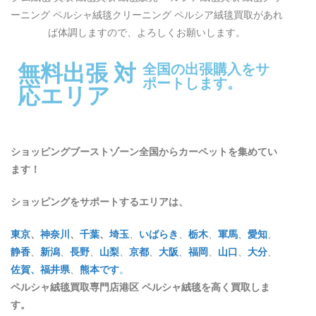
ーニング ペルシャ絨毯クリーニング ペルシア絨毯買取があれ
ば体調しますので、よろしくお願いします。
無料出張 対
全国の出張購入をサ
ポートします。
応エリア
ショッピングブーストゾーン全国からカーペットを集めてい
ます！
ショッピングをサポートするエリアは、
東京
、
神奈川
、
千葉
、
埼玉
、
いばらき
、
栃木
、
軍馬
、
愛知
、
静香
、
新潟
、
長野
、
山梨
、
京都
、
大阪
、
福岡
、
山口
、
大分
、
佐賀
、福井県
、
熊本です
。
ペルシャ絨毯買取専門店港区 ペルシャ絨毯を高く買取しま
す。