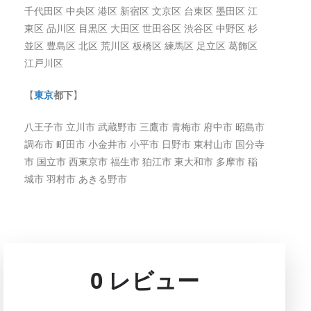
千代田区 中央区 港区 新宿区 文京区 台東区 墨田区 江
東区 品川区 目黒区 大田区 世田谷区 渋谷区 中野区 杉
並区 豊島区 北区 荒川区 板橋区 練馬区 足立区 葛飾区
江戸川区
【
東京
都下
】
八王子市 立川市 武蔵野市 三鷹市 青梅市 府中市 昭島市
調布市 町田市 小金井市 小平市 日野市 東村山市 国分寺
市 国立市 西東京市 福生市 狛江市 東大和市 多摩市 稲
城市 羽村市 あきる野市
0 レビュー