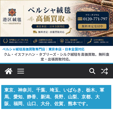
コ
ン
テ
ン
ツ
へ
ス
ペルシャ絨毯高価買取専門店｜東京本店・日本全国対応
クム・イスファハン・タブリーズ・シルク絨毯を高価買取。無料査
キ
定・出張買取対応。
ッ
プ
東京、神奈川、千葉、埼玉、いばらき、栃木、軍
馬、愛知、静香、新潟、長野、山梨、京都、大
阪、福岡、山口、大分、佐賀、熊本です。