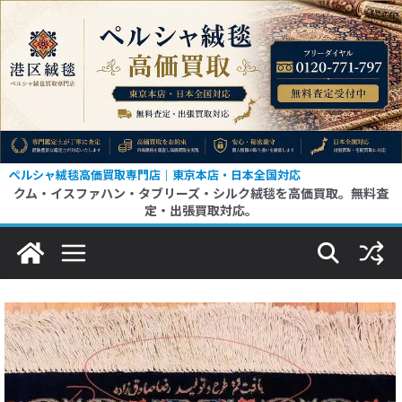
コ
ン
テ
ン
ツ
へ
ス
ペルシャ絨毯高価買取専門店｜東京本店・日本全国対応
クム・イスファハン・タブリーズ・シルク絨毯を高価買取。無料査
キ
定・出張買取対応。
ッ
プ