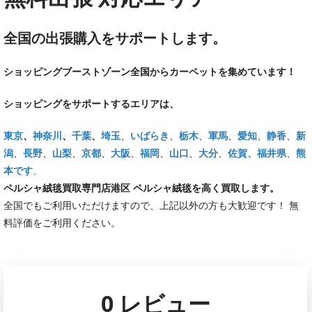
全国の出張購入をサポートします。
ショッピングブーストゾーン全国からカーペットを集めています！
ショッピングをサポートするエリアは、
東京
、
神奈川
、
千葉
、
埼玉
、
いばらき
、
栃木
、
軍馬
、
愛知
、
静香
、
新
潟
、
長野
、
山梨
、
京都
、
大阪
、
福岡
、
山口
、
大分
、
佐賀
、福井県
、
熊
本です
。
ペルシャ絨毯買取専門店港区 ペルシャ絨毯を高く買取します。
全国でもご利用いただけますので、上記以外の方も大歓迎です！ 無
料評価をご利用ください。
0 レビュー