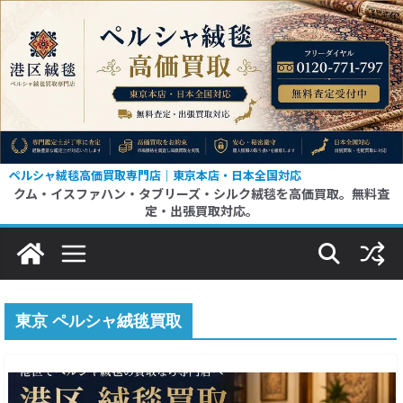
コ
ン
テ
ン
ツ
へ
ス
ペルシャ絨毯高価買取専門店｜東京本店・日本全国対応
クム・イスファハン・タブリーズ・シルク絨毯を高価買取。無料査
キ
定・出張買取対応。
ッ
プ
東京 ペルシャ絨毯買取