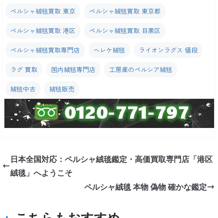
ペルシャ絨毯買取 東京
ペルシャ絨毯買取 東京都
ペルシャ絨毯買取 港区
ペルシャ絨毯買取 目黒区
ペルシャ絨毯買取専門店
ヘレケ絨毯
ライオンラグス 値段
ラグ 買取
国内絨毯専門店
工房産のペルシア絨毯
絨毯中古
絨毯販売
日本全国対応：ペルシャ絨毯鑑定・高価買取専門店「港区
絨毯」へようこそ
ペルシャ絨毯 本物 偽物 確かな鑑定
こちらもおすすめ