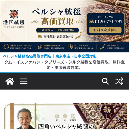
コ
ン
テ
ン
ツ
へ
ス
ペルシャ絨毯高価買取専門店｜東京本店・日本全国対応
クム・イスファハン・タブリーズ・シルク絨毯を高価買取。無料査
キ
定・出張買取対応。
ッ
プ