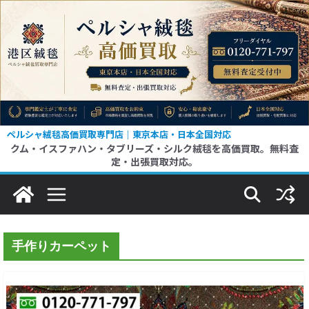
コ
ン
テ
ン
ツ
へ
ス
ペルシャ絨毯高価買取専門店｜東京本店・日本全国対応
クム・イスファハン・タブリーズ・シルク絨毯を高価買取。無料査
キ
定・出張買取対応。
ッ
プ
手作りカーペット