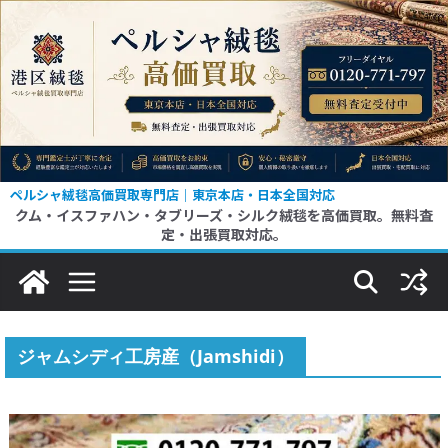
コ
ン
テ
ン
ツ
へ
ス
ペルシャ絨毯高価買取専門店｜東京本店・日本全国対応
クム・イスファハン・タブリーズ・シルク絨毯を高価買取。無料査
キ
定・出張買取対応。
ッ
プ
ジャムシディ工房産（Jamshidi）