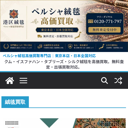
コ
ン
テ
ン
ツ
へ
ス
ペルシャ絨毯高価買取専門店｜東京本店・日本全国対応
クム・イスファハン・タブリーズ・シルク絨毯を高価買取。無料査
キ
定・出張買取対応。
ッ
プ
絨毯買取