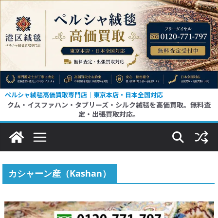
コ
ン
テ
ン
ツ
へ
ス
ペルシャ絨毯高価買取専門店｜東京本店・日本全国対応
クム・イスファハン・タブリーズ・シルク絨毯を高価買取。無料査
キ
定・出張買取対応。
ッ
プ
カシャーン産（Kashan）