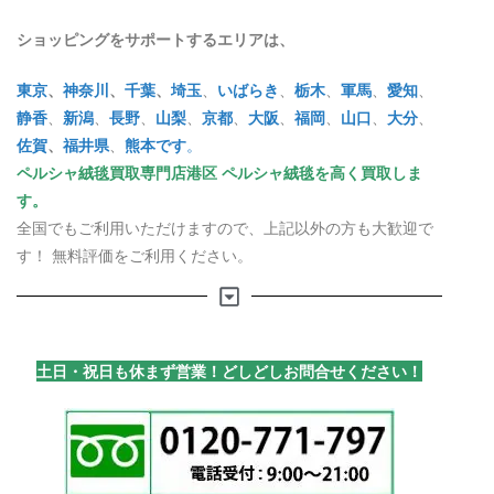
ショッピングをサポートするエリアは、
東京
、
神奈川
、
千葉
、
埼玉
、
いばらき
、
栃木
、
軍馬
、
愛知
、
静香
、
新潟
、
長野
、
山梨
、
京都
、
大阪
、
福岡
、
山口
、
大分
、
佐賀
、
福井県
、
熊本です
。
ペルシャ絨毯買取専門店港区 ペルシャ絨毯を高く買取しま
す。
全国でもご利用いただけますので、上記以外の方も大歓迎で
す！ 無料評価をご利用ください。
土日・祝日も休まず営業！どしどしお問合せください！