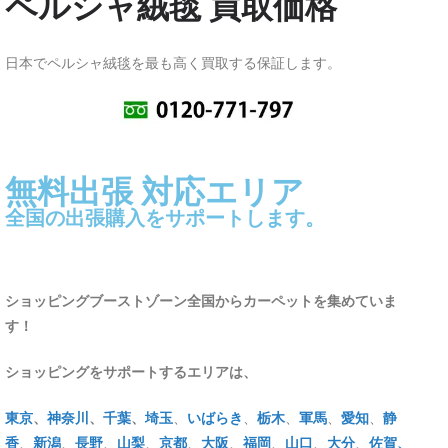
ペルシャ絨毯 買取価格
日本でペルシャ絨毯を最も高く買取する保証します。
無料出張 対応エリア
全国の出張購入をサポートします。
ショッピングブーストゾーン全国からカーペットを集めていま
す！
ショッピングをサポートするエリアは、
東京
、
神奈川
、
千葉
、
埼玉
、
いばらき
、
栃木
、
軍馬
、
愛知
、
静
香
、
新潟
、
長野
、
山梨
、
京都
、
大阪
、
福岡
、
山口
、
大分
、
佐賀
、