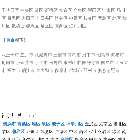
千代田区 中央区 港区 新宿区 文京区 台東区 墨田区 江東区 品川
区 目黒区 大田区 世田谷区 渋谷区 中野区 杉並区 豊島区 北区 荒
川区 板橋区 練馬区 足立区 葛飾区 江戸川区
【
東京
都下
】
八王子市 立川市 武蔵野市 三鷹市 青梅市 府中市 昭島市 調布市
町田市 小金井市 小平市 日野市 東村山市 国分寺市 国立市 西東京
市 福生市 狛江市 東大和市 多摩市 稲城市 羽村市 あきる野市
神奈川県エリア
横浜市
青葉区
旭区
泉区
磯子区
神奈川区
金沢区 港南区 港北区
栄区
瀬谷区
都筑区 鶴見区 戸塚区 中区 西区 保土ケ谷区 緑区 南
区 川崎市 麻生区 川崎区 幸区
高津区
多摩区 中原区 宮前区 愛川