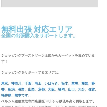
無料出張 対応エリア
全国の出張購入をサポートします。
ショッピングブーストゾーン全国からカーペットを集めていま
す！
ショッピングをサポートするエリアは、
東京
、
神奈川
、
千葉
、
埼玉
、
いばらき
、
栃木
、
軍馬
、
愛知
、
静
香
、
新潟
、
長野
、
山梨
、
京都
、
大阪
、
福岡
、
山口
、
大分
、
佐賀
、
福井県
、
熊本です
。
ペルシャ絨毯買取専門店港区 ペルシャ絨毯を高く買取します。