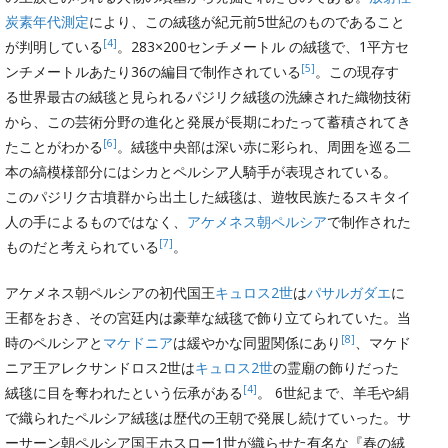
炭素年代測定
により、この絨毯が紀元前5世紀のものであること
[4]
が判明している
。283×200センチメートル の絨毯で、1平方セ
[5]
ンチメートルあたり36の編目で制作されている
。この現存す
る世界最古の絨毯と見られるパジリク絨毯の洗練された織物技術
から、この芸術分野の進化と発展が長期にわたって蓄積されてき
[6]
たことがわかる
。絨毯中央部は深い赤に彩られ、周囲を巡る二
本の縞模様部分にはシカとペルシア人騎手が表現されている。
このパジリク古墳群から出土した絨毯は、遊牧民族たるスキタイ
人の手によるものではなく、
アケメネス朝ペルシア
で制作された
[7]
ものだと考えられている
。
アケメネス朝ペルシアの初代国王
キュロス2世
は
パサルガダエ
に
王都をおき、その宮廷内は豪華な絨毯で飾り立てられていた。当
[8]
時のペルシアと
マケドニア
は緩やかな同盟関係にあり
、マケド
ニア王アレクサンドロス2世は
キュロス2世
の霊廟の飾りだった
[4]
絨毯に目を奪われたという伝承がある
。 6世紀まで、羊毛や絹
で織られたペルシア絨毯は歴代の王朝で発展し続けていった。サ
ーサーン朝ペルシア国王ホスロー1世が織らせた有名な『春の絨