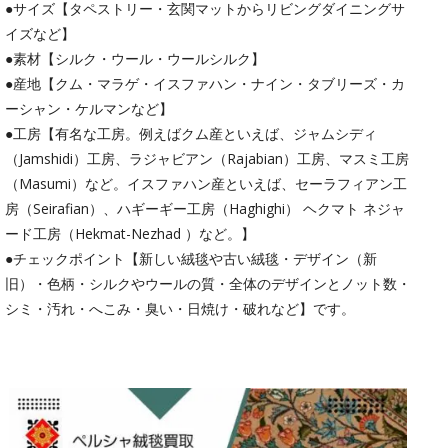
●サイズ【タペストリー・玄関マットからリビングダイニングサ
イズなど】
●素材【シルク・ウール・ウールシルク】
●産地【クム・マラゲ・イスファハン・ナイン・タブリーズ・カ
ーシャン・ケルマンなど】
●工房【有名な工房。例えばクム産といえば、ジャムシディ
（Jamshidi）工房、ラジャビアン（Rajabian）工房、マスミ工房
（Masumi）など。イスファハン産といえば、セーラフィアン工
房（Seirafian）、ハギーギー工房（Haghighi） ヘクマト ネジャ
ード工房（Hekmat-Nezhad ）など。】
●チェックポイント【新しい絨毯や古い絨毯・デザイン（新
旧）・色柄・シルクやウールの質・全体のデザインとノット数・
シミ・汚れ・へこみ・臭い・日焼け・破れなど】です。