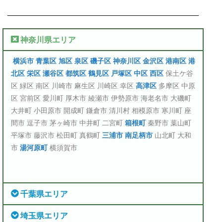
神奈川県エリア
横浜市
青葉区
旭区
泉区
磯子区
神奈川区
金沢区
港南区
港
北区
栄区
瀬谷区
都筑区
鶴見区
戸塚区
中区
西区
保土ケ谷
区 緑区 南区 川崎市 麻生区 川崎区 幸区
高津区
多摩区 中原
区 宮前区 愛川町 厚木市 綾瀬市 伊勢原市 海老名市 大磯町
大井町 小田原市 開成町 鎌倉市 清川村 相模原市 寒川町 座
間市 逗子市 茅ヶ崎市 中井町 二宮町
箱根町
秦野市 葉山町
平塚市 藤沢市 松田町 真鶴町
三浦市
南足柄市
山北町 大和
市
湯河原町
横須賀市
千葉県エリア
埼玉県エリア