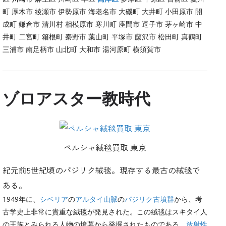
町 厚木市 綾瀬市 伊勢原市 海老名市 大磯町 大井町 小田原市 開
成町 鎌倉市 清川村 相模原市 寒川町 座間市 逗子市 茅ヶ崎市 中
井町 二宮町 箱根町 秦野市 葉山町 平塚市 藤沢市 松田町 真鶴町
三浦市 南足柄市 山北町 大和市 湯河原町 横須賀市
ゾロアスター教時代
ペルシャ絨毯買取 東京
紀元前5世紀頃のパジリク絨毯。現存する最古の絨毯で
ある。
1949年に、
シベリア
の
アルタイ山脈
の
パジリク古墳群
から、考
古学史上非常に貴重な絨毯が発見された。この絨毯はスキタイ人
の王族とみられる人物の墳墓から発掘されたものである。
放射性