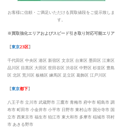
お客様に信頼・ご満足いただける買取値段をご提示致しま
す。
※買取強化エリアおよびスピード引き取り対応可能エリア
【
東京
23区
】
千代田区 中央区 港区 新宿区 文京区 台東区 墨田区 江東区
品川区 目黒区 大田区 世田谷区 渋谷区 中野区 杉並区 豊島
区 北区 荒川区 板橋区 練馬区 足立区 葛飾区 江戸川区
【
東京
都下
】
八王子市 立川市 武蔵野市 三鷹市 青梅市 府中市 昭島市 調
布市 町田市 小金井市 小平市 日野市 東村山市 国分寺市 国
立市 西東京市 福生市 狛江市 東大和市 多摩市 稲城市 羽村
市 あきる野市