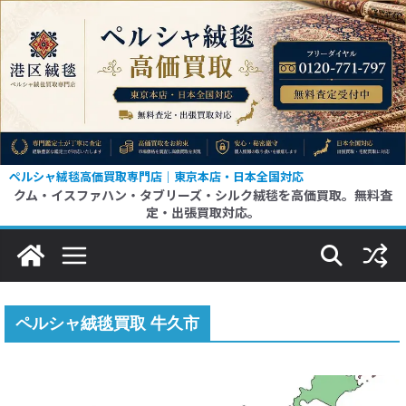
コ
ン
テ
ン
ツ
へ
ス
ペルシャ絨毯高価買取専門店｜東京本店・日本全国対応
クム・イスファハン・タブリーズ・シルク絨毯を高価買取。無料査
キ
定・出張買取対応。
ッ
プ
ペルシャ絨毯買取 牛久市