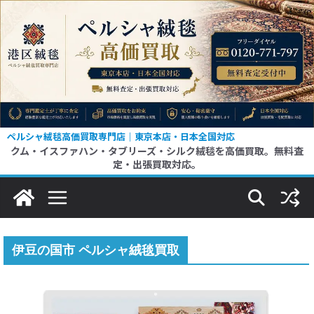
コ
ン
テ
ン
ツ
へ
ス
ペルシャ絨毯高価買取専門店｜東京本店・日本全国対応
クム・イスファハン・タブリーズ・シルク絨毯を高価買取。無料査
キ
定・出張買取対応。
ッ
プ
伊豆の国市 ペルシャ絨毯買取