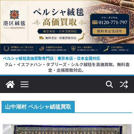
コ
ン
テ
ン
ツ
へ
ス
ペルシャ絨毯高価買取専門店｜東京本店・日本全国対応
クム・イスファハン・タブリーズ・シルク絨毯を高価買取。無料査
キ
定・出張買取対応。
ッ
プ
山中湖村 ペルシャ絨毯買取