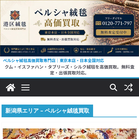
コ
ン
テ
ン
ツ
へ
ス
ペルシャ絨毯高価買取専門店｜東京本店・日本全国対応
クム・イスファハン・タブリーズ・シルク絨毯を高価買取。無料査
キ
定・出張買取対応。
ッ
プ
新潟県エリア – ペルシャ絨毯買取