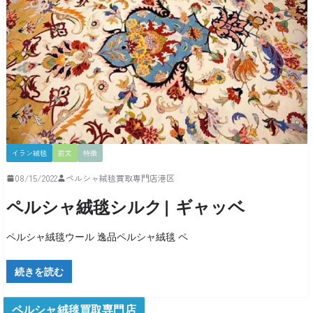
イラン絨毯
前文
特徴
08/15/2022
ペルシャ絨毯買取専門店港区
ペルシャ絨毯シルク| ギャッベ
ペルシャ絨毯ウール 逸品ペルシャ絨毯 ペ
続きを読む
ペルシャ絨毯買取専門店