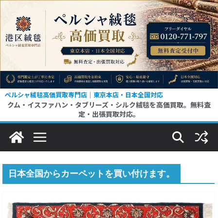
コ
ン
テ
ン
ツ
へ
ス
ペルシャ絨毯高価買取専門店｜東京本店・日本全国対応
クム・イスファハン・タブリーズ・シルク絨毯を高価買取。無料査
キ
定・出張買取対応。
ッ
プ
日本全国からカーペットを買い付けます。