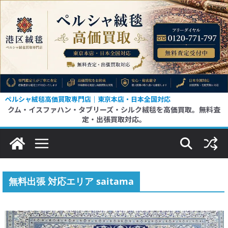
コ
ン
テ
ン
ツ
へ
ス
ペルシャ絨毯高価買取専門店｜東京本店・日本全国対応
クム・イスファハン・タブリーズ・シルク絨毯を高価買取。無料査
キ
定・出張買取対応。
ッ
プ
無料出張 対応エリア saitama