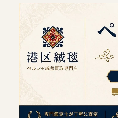
コ
ン
テ
ン
ツ
へ
ス
キ
ッ
プ