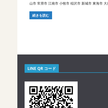
山市 常滑市 江南市 小牧市 稲沢市 新城市 東海市 大
続きを読む
LINE QR コード