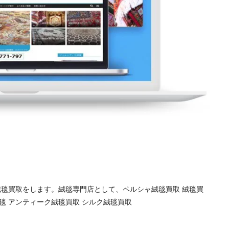
 絨毯買取をします。絨毯専門店として、ペルシャ絨毯買取 絨毯買
絨毯 アンティーク絨毯買取 シルク絨毯買取