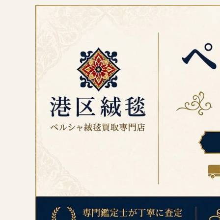
コ
ン
テ
ン
ツ
へ
ス
キ
ッ
プ