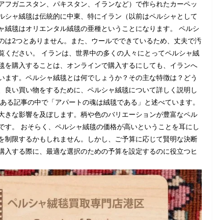
アフガニスタン、パキスタン、イランなど）で作られたカーペッ
ルシャ絨毯は伝統的に中東、特にイラン（以前はペルシャとして
ャ絨毯はオリエンタル絨毯の亜種ということになります。 ペルシ
のは2つとありません。また、ウールでできているため、丈夫で汚
覧ください。 イランは、世界中の多くの人々にとってペルシャ絨
毯を購入することは、オンラインで購入するにしても、イランへ
います。ペルシャ絨毯とは何でしょうか？その主な特徴は？どう
、良い買い物をするために、ペルシャ絨毯について詳しく説明し
、ある記事の中で「アパートの魂は絨毯である」と述べています。
大きな影響を及ぼします。柄や色のバリエーションが豊富なペル
です。 おそらく、ペルシャ絨毯の価格が高いということを耳にし
を制限するかもしれません。しかし、ご予算に応じて賢明な決断
購入する際に、最適な選択のための予算を設定するのに役立つヒ