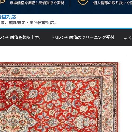
全国対応
買取。無料査定・出張買取対応。
ルシャ絨毯を知る上で、
ペルシャ絨毯のクリーニング受付
よく