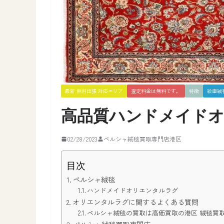
最新 無料出張 対応エリア
査定料金は無料です。
特徴
絵画絨
高品質ハンドメイド
02/28/2023
ペルシャ絨毯買取専門店港区
目次
ペルシャ絨毯
ハンドメイドオリエンタルラグ
オリエンタルラグに関するよくある質問
ペルシャ絨毯の買取は高価買取の港区 絨毯買取