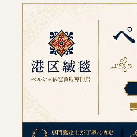
コ
ン
テ
ン
ツ
へ
ス
キ
ッ
プ