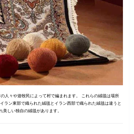
の人々や遊牧民によって村で編まれます。 これらの絨毯は場所
、イラン東部で織られた絨毯とイラン西部で織られた絨毯は違うと
ぞれ美しい独自の絨毯があります。